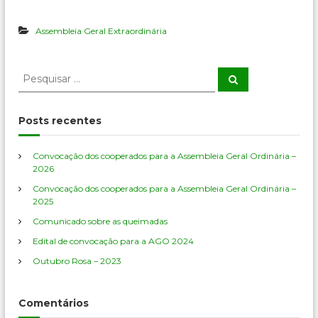
v
o
Assembleia Geral Extraordinária
c
a
ç
ã
P
P
o
e
e
d
s
s
q
o
u
q
Posts recentes
s
i
u
s
c
a
o
i
r
Convocação dos cooperados para a Assembleia Geral Ordinária –
o
s
2026
p
a
e
Convocação dos cooperados para a Assembleia Geral Ordinária –
r
r
2025
p
a
o
Comunicado sobre as queimadas
d
o
r
Edital de convocação para a AGO 2024
s
:
Outubro Rosa – 2023
p
a
r
a
Comentários
a