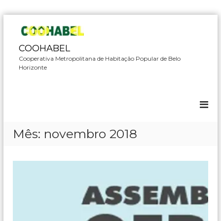
P
u
l
COOHABEL
a
Cooperativa Metropolitana de Habitação Popular de Belo
r
Horizonte
p
a
r
a
o
c
Mês:
novembro 2018
o
n
t
e
ú
d
o