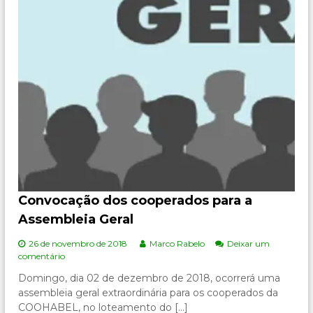
Convocação dos cooperados para a
Assembleia Geral
26 de novembro de 2018
Marco Rabelo
Deixar um
e
comentário
m
Domingo, dia 02 de dezembro de 2018, ocorrerá uma
C
assembleia geral extraordinária para os cooperados da
o
n
COOHABEL, no loteamento do […]