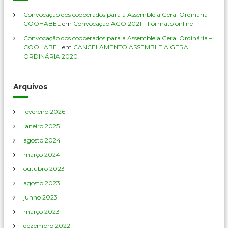
A
s
Convocação dos cooperados para a Assembleia Geral Ordinária –
s
COOHABEL
em
Convocação AGO 2021 – Formato online
e
Convocação dos cooperados para a Assembleia Geral Ordinária –
m
COOHABEL
em
CANCELAMENTO ASSEMBLEIA GERAL
b
ORDINÁRIA 2020
l
e
i
Arquivos
a
G
e
fevereiro 2026
r
a
janeiro 2025
l
agosto 2024
março 2024
outubro 2023
agosto 2023
junho 2023
março 2023
dezembro 2022