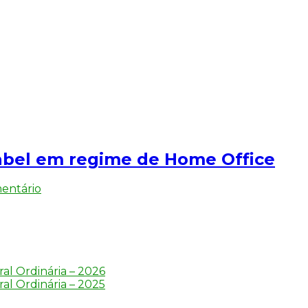
abel em regime de Home Office
em
entário
COMUNICADO:
Escritório
da
Coohabel
em
regime
al Ordinária – 2026
de
al Ordinária – 2025
Home
Office