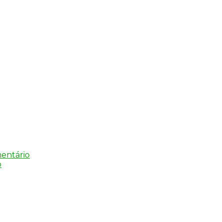
em
entário
NOTA
o
DE
FALECIMENTO