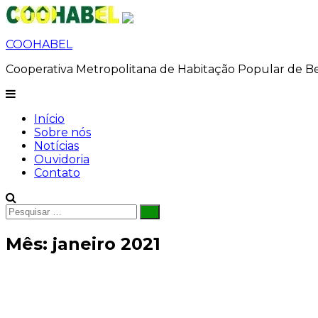
Pular
para
o
COOHABEL
conteúdo
Cooperativa Metropolitana de Habitação Popular de B
Início
Sobre nós
Notícias
Ouvidoria
Contato
Pesquisar
Pesquisar
por:
Mês:
janeiro 2021