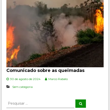
Comunicado sobre as queimadas
30 de agosto de 2024
Marco Rabelo
Sem categoria
P
P
e
e
s