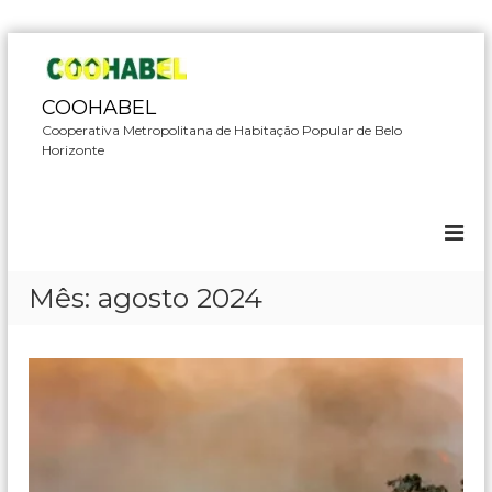
P
u
l
COOHABEL
a
Cooperativa Metropolitana de Habitação Popular de Belo
r
Horizonte
p
a
r
a
o
c
Mês:
agosto 2024
o
n
t
e
ú
d
o