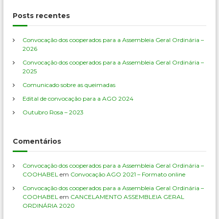
s
q
u
q
Posts recentes
i
u
s
a
i
r
Convocação dos cooperados para a Assembleia Geral Ordinária –
s
2026
a
Convocação dos cooperados para a Assembleia Geral Ordinária –
r
2025
p
o
Comunicado sobre as queimadas
r
Edital de convocação para a AGO 2024
:
Outubro Rosa – 2023
Comentários
Convocação dos cooperados para a Assembleia Geral Ordinária –
COOHABEL
em
Convocação AGO 2021 – Formato online
Convocação dos cooperados para a Assembleia Geral Ordinária –
COOHABEL
em
CANCELAMENTO ASSEMBLEIA GERAL
ORDINÁRIA 2020