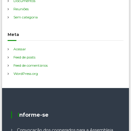
Documentos
Reuniões
Sem categoria
Meta
Acessar
Feed de posts
Feed de comentários
WordPress.org
Informe-se
Convocação dos cooperados para a Assembleia