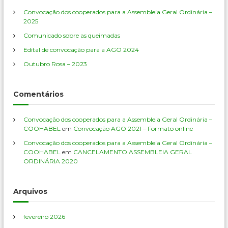
a
ç
Convocação dos cooperados para a Assembleia Geral Ordinária –
r
2025
p
ã
o
Comunicado sobre as queimadas
r
Edital de convocação para a AGO 2024
o
:
Outubro Rosa – 2023
d
Comentários
e
Convocação dos cooperados para a Assembleia Geral Ordinária –
P
COOHABEL
em
Convocação AGO 2021 – Formato online
Convocação dos cooperados para a Assembleia Geral Ordinária –
o
COOHABEL
em
CANCELAMENTO ASSEMBLEIA GERAL
ORDINÁRIA 2020
s
Arquivos
t
fevereiro 2026