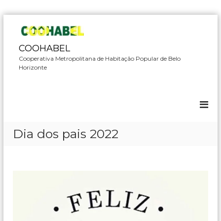
P
u
l
COOHABEL
a
Cooperativa Metropolitana de Habitação Popular de Belo
r
Horizonte
p
a
r
a
o
c
Dia dos pais 2022
o
n
t
e
ú
d
o