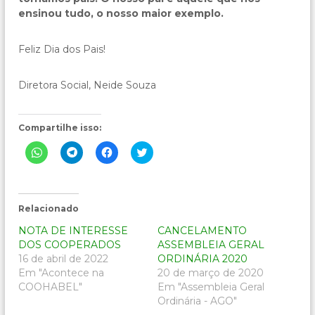
ensinou tudo, o nosso maior exemplo.
Feliz Dia dos Pais!
Diretora Social, Neide Souza
Compartilhe isso:
C
C
C
C
l
l
l
l
i
i
i
i
q
q
q
q
u
u
u
u
e
e
e
e
p
p
p
p
Relacionado
a
a
a
a
r
r
r
r
NOTA DE INTERESSE
CANCELAMENTO
a
a
a
a
c
c
c
c
DOS COOPERADOS
ASSEMBLEIA GERAL
o
o
o
o
16 de abril de 2022
ORDINÁRIA 2020
m
m
m
m
p
p
p
p
Em "Acontece na
20 de março de 2020
a
a
a
a
COOHABEL"
Em "Assembleia Geral
r
r
r
r
t
t
t
t
Ordinária - AGO"
i
i
i
i
l
l
l
l