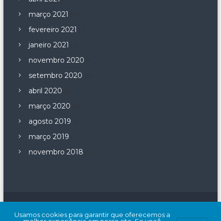
março 2021
(2)
fevereiro 2021
(1)
janeiro 2021
(2)
novembro 2020
(1)
setembro 2020
(3)
abril 2020
(1)
março 2020
(2)
agosto 2019
(1)
março 2019
(1)
novembro 2018
(1)
Copyright © 2026
COOHABEL
Tema: Flash por
ThemeGrill
. Movido
Usamos cookies para garantir que oferecemos a
a
WordPress